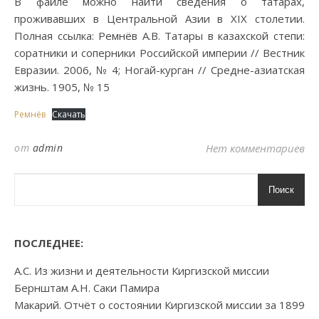
В файле можно найти сведения о татарах,
проживавших в Центральной Азии в XIX столетии.
Полная ссылка: Ремнёв А.В. Татары в казахской степи:
соратники и соперники Российской империи // Вестник
Евразии. 2006, № 4; Ногай-курган // Средне-азиатская
жизнь. 1905, № 15
Ремнёв
Скачать
от
admin
Нет комментариев
Поиск
ПОСЛЕДНЕЕ:
А.С. Из жизни и деятельности Киргизской миссии
Бернштам А.Н. Саки Памира
Макарий. Отчёт о состоянии Киргизской миссии за 1899