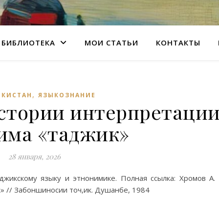
БИБЛИОТЕКА
МОИ СТАТЬИ
КОНТАКТЫ
,
КИСТАН
ЯЗЫКОЗНАНИЕ
истории интерпретаци
има «таджик»
28 января, 2026
жикскому языку и этнонимике. Полная ссылка: Хромов А.
 // Забоншиносии точ,ик. Душанбе, 1984