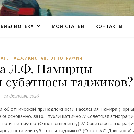
БИБЛИОТЕКА
МОИ СТАТЬИ
КОНТАКТЫ
,
,
ШАН
ТАДЖИКИСТАН
ЭТНОГРАФИЯ
а Л.Ф. Памирцы —
и субэтносы таджиков?
14 февраля, 2026
ии об этнической принадлежности населения Памира (Горн
е обоснованно, зато… публицистично // Советская этнографи
 но и не научно (Ответ оппоненту) // Советская этнографи
родности или субэтносы таджиков? (Ответ А.С. Давыдову) 