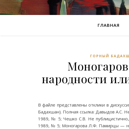
ГЛАВНАЯ
ГОРНЫЙ БАДАХ
Моногаров
народности ил
В файле представлены отклики в дискусс
Бадахшан). Полная ссылка: Давыдов А.С. Н
1989, № 5; Чешко С.В. Не публицистично,
1989, № 5; Моногарова Л.Ф. Памирцы — на