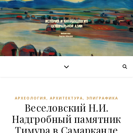
,
,
АРХЕОЛОГИЯ
АРХИТЕКТУРА
ЭПИГРАФИКА
Веселовский Н.И.
Надгробный памятник
Тимура в Самарканде