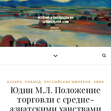
,
,
,
БУХАРА
КОКАНД
РОССИЙСКАЯ ИМПЕРИЯ
ХИВА
Юдин М.Л. Положение
торговли с средне-
азиатскими ханствами