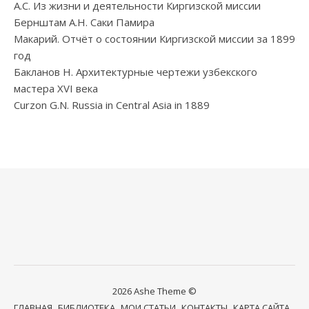
А.С. Из жизни и деятельности Киргизской миссии
Бернштам А.Н. Саки Памира
Макарий. Отчёт о состоянии Киргизской миссии за 1899
год
Бакланов Н. Архитектурные чертежи узбекского
мастера XVI века
Curzon G.N. Russia in Central Asia in 1889
2026 Ashe Theme ©
ГЛАВНАЯ
БИБЛИОТЕКА
МОИ СТАТЬИ
КОНТАКТЫ
КАРТА САЙТА