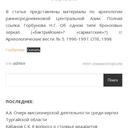
В статье представлены материалы по археологии
раннесредневековой Центральной Азии. Полная
ссылка: Горбунова Н.Г. Об одном типе бронзовых
зеркал («бактрийские»? «сарматские»?) //
Археологические вести. № 5. 1996-1997. СПб, 1998
Горбунова
Скачать
от
admin
Нет комментариев
Поиск
ПОСЛЕДНЕЕ:
А.А. Очерк миссионерской деятельности среди киргиз
Тургайской области
Кабанов С.К. К вопросу о столице кидаритов