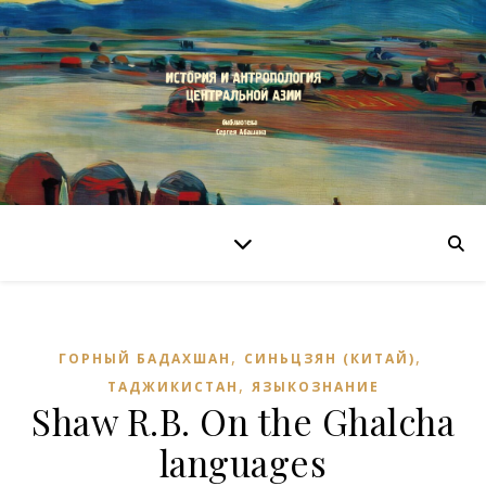
,
,
ГОРНЫЙ БАДАХШАН
СИНЬЦЗЯН (КИТАЙ)
,
ТАДЖИКИСТАН
ЯЗЫКОЗНАНИЕ
Shaw R.B. On the Ghalcha
languages