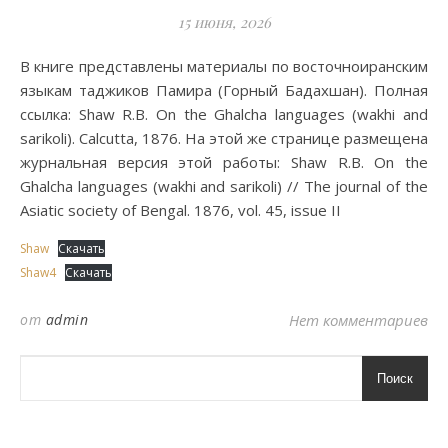
15 июня, 2026
В книге представлены материалы по восточноиранским
языкам таджиков Памира (Горный Бадахшан). Полная
ссылка: Shaw R.B. On the Ghalcha languages (wakhi and
sarikoli). Calcutta, 1876. На этой же странице размещена
журнальная версия этой работы: Shaw R.B. On the
Ghalcha languages (wakhi and sarikoli) // The journal of the
Asiatic society of Bengal. 1876, vol. 45, issue II
Shaw
Скачать
Shaw4
Скачать
от
admin
Нет комментариев
Поиск