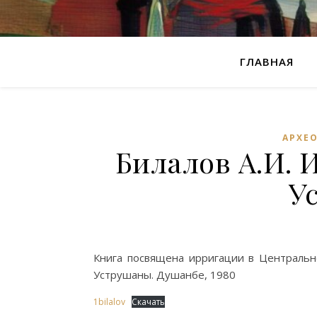
ГЛАВНАЯ
АРХЕ
Билалов А.И. 
У
Книга посвящена ирригации в Центрально
Уструшаны. Душанбе, 1980
1bilalov
Скачать