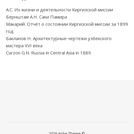
А.С. Из жизни и деятельности Киргизской миссии
Бернштам А.Н. Саки Памира
Макарий. Отчёт о состоянии Киргизской миссии за 1899
год
Бакланов Н. Архитектурные чертежи узбекского
мастера XVI века
Curzon G.N. Russia in Central Asia in 1889
2026 Ashe Theme ©