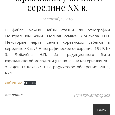
середине XX в.
24 сентября, 2025
В файле можно найти статьи по этнографии
Центральной Азии. Полная ссылка: Лобачёва Н.П.
Некоторые черты семьи хорезмских узбеков в
середине XX в. // Этнографическое обозрение. 1999, №
3; Лобачёва Н.П. Из традиционного быта
каракалпакской молодёжи (По полевым материалам 50-
х годов XX века) // Этнографическое обозрение. 2003,
№ 1
Лобачёва2
Скачать
от
admin
Нет комментариев
Поиск