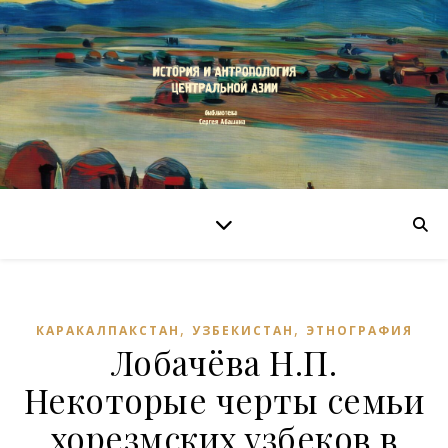
,
,
КАРАКАЛПАКСТАН
УЗБЕКИСТАН
ЭТНОГРАФИЯ
Лобачёва Н.П.
Некоторые черты семьи
хорезмских узбеков в