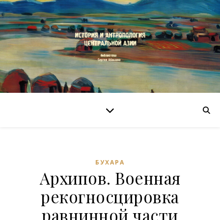
БУХАРА
Архипов. Военная
рекогносцировка
равнинной части