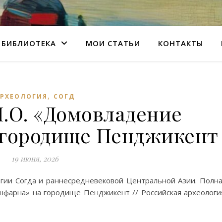
БИБЛИОТЕКА
МОИ СТАТЬИ
КОНТАКТЫ
,
АРХЕОЛОГИЯ
СОГД
.О. «Домовладение
 городище Пенджикент
19 июня, 2026
огии Согда и раннесредневековой Центральной Азии. Полн
шфарна» на городище Пенджикент // Российская археологи