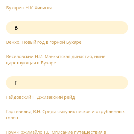
Бухарин Н.К. Хивинка
В
Венхо. Новый год в горной Бухаре
Веселовский Н.И. Манкытская династия, ныне
царствующая в Бухаре
Г
Гайдовский Г. Джизакский рейд
Гартевельд В.Н. Среди сыпучих песков и отрубленных
голов
Грум-Гржимайло Г.Е. Описание путешествия в