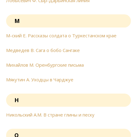
Лобысевич Ф. Сыр-Дарьинская линия
М
М-ский Е. Рассказы солдата о Туркестанском крае
Медведев В. Сага о бобо Сангаке
Михайлов М. Оренбургские письма
Мякутин А. Уходцы в Чарджуе
Н
Никольский А.М. В стране глины и песку
О