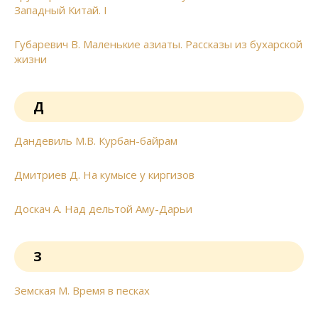
Западный Китай. I
Губаревич В. Маленькие азиаты. Рассказы из бухарской
жизни
Д
Дандевиль М.В. Курбан-байрам
Дмитриев Д. На кумысе у киргизов
Доскач А. Над дельтой Аму-Дарьи
З
Земская М. Время в песках