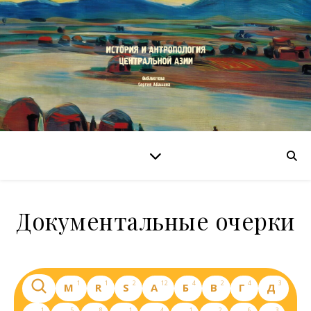
Документальные очерки
1
1
2
12
4
2
4
3
M
R
S
А
Б
В
Г
Д
1
5
8
1
4
1
2
6
3