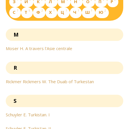
З
И
К
Л
М
Н
О
П
Р
7
5
2
1
1
1
1
2
С
Т
Ф
Х
Ц
Ч
Ш
Ю
M
Moser H. A travers l'Asie centrale
R
Rickmer Rickmers W. The Duab of Turkestan
S
Schuyler E. Turkistan. I
Schuyler E. Turkistan. II